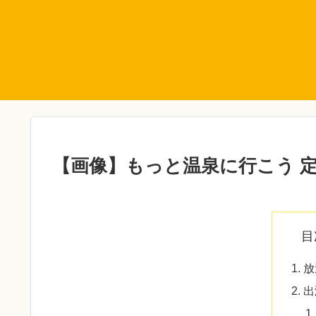
【画像】もっと温泉に行こう 定
目
放
出