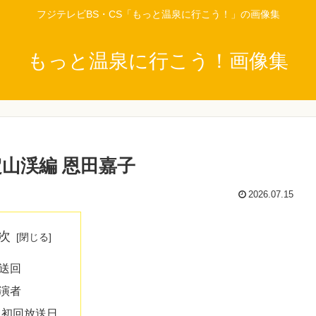
フジテレビBS・CS「もっと温泉に行こう！」の画像集
もっと温泉に行こう！画像集
山渓編 恩田嘉子
2026.07.15
次
送回
演者
初回放送日