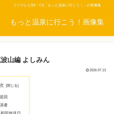
フジテレビBS・CS「もっと温泉に行こう！」の画像集
もっと温泉に行こう！画像集
波山編 よしみん
2026.07.13
次
送回
演者
初回放送日