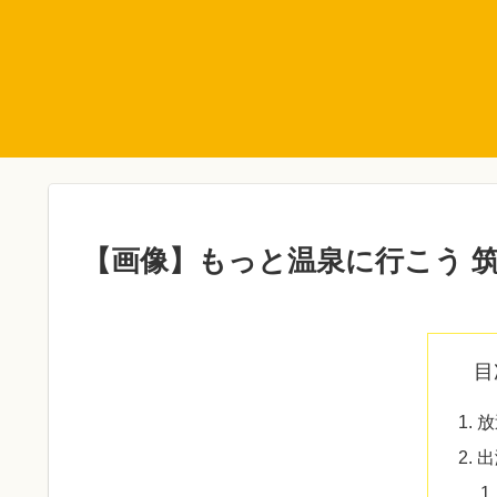
【画像】もっと温泉に行こう 筑
目
放
出